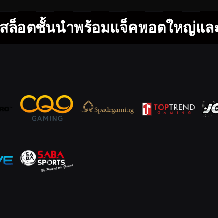
สล็อตชั้นนำพร้อมแจ็คพอตใหญ่และ